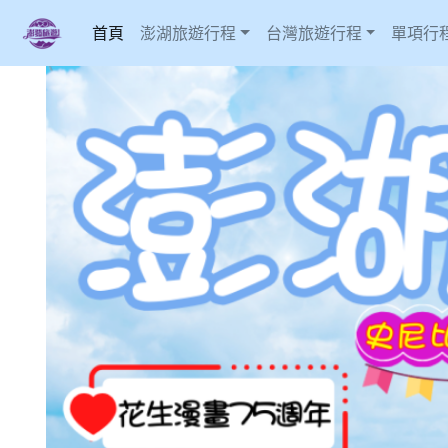
(current)
首頁
澎湖旅遊行程
台灣旅遊行程
單項行