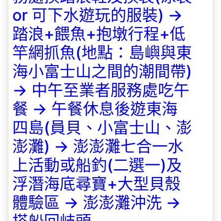
or
可下水遊玩的服裝
) ->
踏浪
+
餵魚
+
抱墩行程
+
低
竿網抓魚
(
地點：島嶼與東
海小富士山之間的潮間帶
)
->
中午至業者服務處吃午
餐
->
午餐休息後遊東海
四島
(
員貝、小富士山、澎
澎灘
) ->
澎澎灘七合一水
上活動或船釣
(
二選一
)
及
浮潛海底尋寶
+
大型貝殼
體驗區
->
澎澎灘沖洗
->