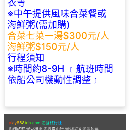
衣等
※中午提供風味合菜餐或
海鮮粥(需加購)
合菜七菜一湯$300元/人
海鮮粥$150元/人
行程須知
※時間約
8-9H
﹝航班時間
依船公司機動性調整﹞
ABOUT US
p
l
a
y
8
8
8
t
r
i
p
.
c
o
m
澎
發
旅
行
社
澎湖旅遊.澎湖租車.澎湖自由行.澎湖民宿.澎湖船票