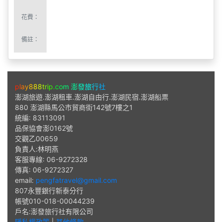
ABOUT US
p
l
a
y
8
8
8
t
r
i
p
.
c
o
m
澎
發
旅
行
社
澎湖旅遊.澎湖租車.澎湖自由行.澎湖民宿.澎湖船票
880 澎湖縣馬公市貿商街142號7樓之1
統編: 83113091
品保協會澎0162號
交觀乙00659
負責人:林明燕
客服專線: 06-9272328
傳真: 06-9272327
email:
pengfatravel@gmail.com
807永豐銀行新泰分行
帳號010-018-00044239
戶名:澎發旅行社有限公司
隱私權政策
|
其他條款
COPYRIGHT©2020
澎
發
旅
遊
.
.澎發旅行社版權所有。