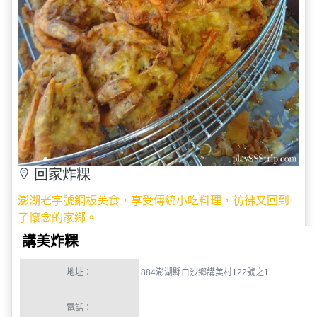
回家炸粿
澎湖老字號銅板美食，享受傳統小吃料理，彷彿又回到
了懷念的家鄉。
講美炸粿
地址：
884
澎湖縣白沙鄉講美村
122
號之
1
電話：
營業時間：
13:00~18:30
花費：
20~50
元