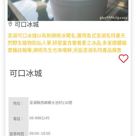
澎湖可口冰城以有刺總統冰聞名,運用各式澎湖名特產天
然野生植物如仙人掌,研發富含營養素之冰品,多家媒體報
章雜誌報導,總統先生也來嚐鮮,另設澎湖名特產品展售
可口冰城
澎湖縣西嶼鄉大池村
130
號
地址：
06-9981145
電話：
09:00–18:00
營業時間：
花費：
備註：