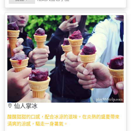
仙人掌冰
酸酸甜甜的口感，配合冰涼的滋味，在炎熱的盛夏帶來
清爽的涼感，驅走一身暑氣。
易家仙人掌冰
地址：
884
澎湖縣白沙鄉通梁村
191-2
號