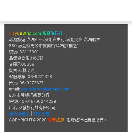
ABOUT US
p
l
a
y
8
8
8
t
r
i
p
.
c
o
m
澎
發
旅
行
社
澎湖旅遊.澎湖租車.澎湖自由行.澎湖民宿.澎湖船票
880 澎湖縣馬公市貿商街142號7樓之1
統編: 83113091
品保協會澎0162號
交觀乙00659
負責人:林明燕
客服專線: 06-9272328
傳真: 06-9272327
email:
pengfatravel@gmail.com
807永豐銀行新泰分行
帳號010-018-00044239
戶名:澎發旅行社有限公司
隱私權政策
|
其他條款
COPYRIGHT©2020
澎
發
旅
遊
.
.澎發旅行社版權所有。