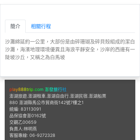
簡介
相關行程
沙灘綿延約一公里，大部份是由碎珊瑚及碎貝殼組成的潔白
沙灘，海濱地理環境優異且海浪平靜安全，沙岸的西邊有一
陡坡沙丘，又稱之為白馬坡
ABOUT US
p
l
a
y
8
8
8
t
r
i
p
.
c
o
m
澎
發
旅
行
社
澎湖旅遊.澎湖租車.澎湖自由行.澎湖民宿.澎湖船票
880 澎湖縣馬公市貿商街142號7樓之1
統編: 83113091
品保協會澎0162號
交觀乙00659
負責人:林明燕
客服專線: 06-9272328